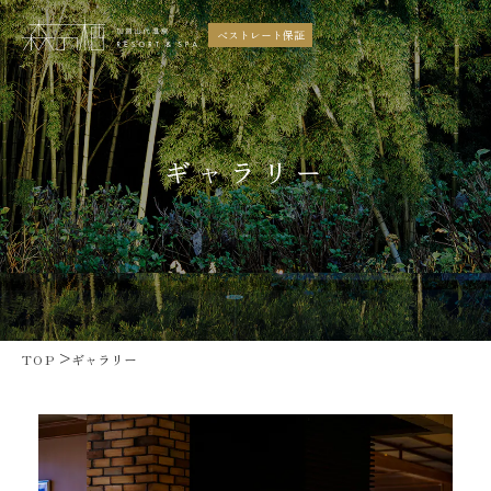
ベストレート保証
ギャラリー
コンセプト
お部屋
お料理
温泉
館内施設
周辺案内
ギャラリー
アクセス
TOP
ギャラリー
トピックス
よくあるご質問