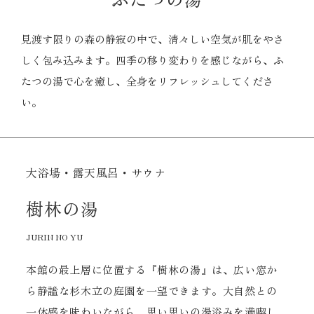
見渡す限りの森の静寂の中で、
清々しい空気が肌をやさ
しく包み込みます。
四季の移り変わりを感じながら、
ふ
たつの湯で心を癒し、全身をリフレッシュしてくださ
い。
大浴場・露天風呂・サウナ
樹林の湯
JURIN NO YU
本館の最上層に位置する『樹林の湯』は、広い窓か
ら静謐な杉木立の庭園を一望できます。大自然との
一体感を味わいながら、思い思いの湯浴みを満喫し