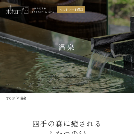
ベストレート保証
温泉
コンセプト
お部屋
お料理
温泉
館内施設
周辺案内
ギャラリー
アクセス
TOP
温泉
トピックス
よくあるご質問
四季の森に癒される
ふたつの湯