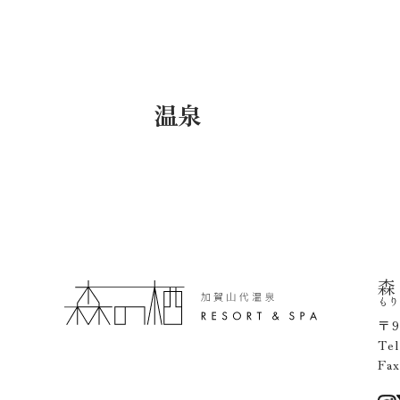
温泉
森
もり
〒9
Te
Fa