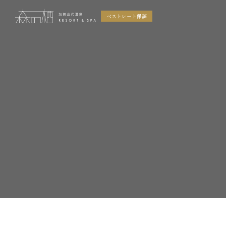
ベストレート保証
コンセプ
お料理
館内施
ギャラリ
トピック