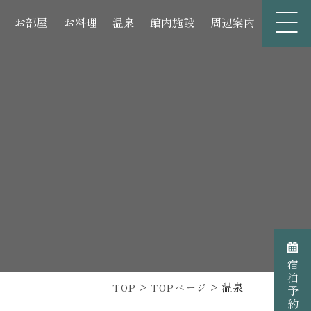
お部屋
お料理
温泉
館内施設
周辺案内
お部屋
温泉
周辺案内
アクセス
宿泊予約
くあるご質問
温泉
TOP
TOPページ