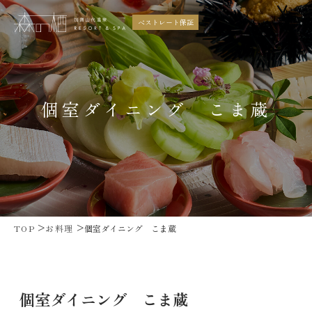
ベストレート保証
個室ダイニング こま蔵
コンセプト
お部屋
お料理
温泉
館内施設
周辺案内
ギャラリー
アクセス
TOP
お料理
個室ダイニング こま蔵
トピックス
よくあるご質問
個室ダイニング こま蔵